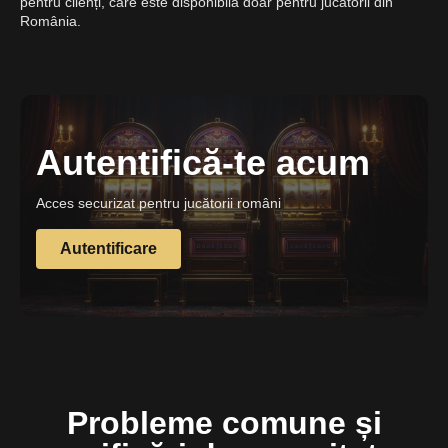
pentru clienți, care este disponibilă doar pentru jucătorii din
România.
Autentifică-te acum
Acces securizat pentru jucătorii români
Autentificare
Probleme comune și