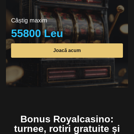
Câștig maxim
55800 Leu
Joacă acum
Bonus Royalcasino:
turnee, rotiri gratuite și