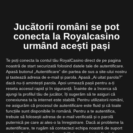
Jucătorii români se pot
conecta la Royalcasino
urmând acești pași
Te poți conecta la contul tău RoyalCasino direct de pe pagina
noastră de start securizată folosind datele tale de autentificare.
Apasă butonul „Autentificare” din partea de sus a site-ului nostru
și tastează adresa de e-mail și parola. Apasă „Ai uitat parola?”
dacă nu-ți amintești parola. Apoi urmează pașii pentru a-ți
reseta accesul rapid și în siguranță. Înainte de a încerca să
ajungi la profilul tău de jucător, îți sugerăm să te asiguri că
conexiunea ta la internet este stabilă. Pentru utilizatorii români,
ne asigurăm că procesul de autentificare este fluid și că toate
funcțiile sunt disponibile în română. Pentru a te autentifica,
trebuie să folosești adresa de e-mail verificată și o parolă
puternică pe care ai ales-o la înregistrare. Dacă ai probleme la
autentificare, te rugăm să contactezi echipa noastră de suport