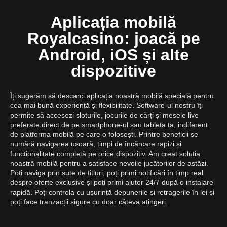
Aplicația mobilă
Royalcasino: joacă pe
Android, iOS și alte
dispozitive
Îți sugerăm să descarci aplicația noastră mobilă specială pentru
cea mai bună experiență și flexibilitate. Software-ul nostru îți
permite să accesezi sloturile, jocurile de cărți și mesele live
preferate direct de pe smartphone-ul sau tableta ta, indiferent
de platforma mobilă pe care o folosești. Printre beneficii se
numără navigarea ușoară, timpi de încărcare rapizi și
funcționalitate completă pe orice dispozitiv. Am creat soluția
noastră mobilă pentru a satisface nevoile jucătorilor de astăzi.
Poți naviga prin sute de titluri, poți primi notificări în timp real
despre oferte exclusive și poți primi ajutor 24/7 după o instalare
rapidă. Poți controla cu ușurință depunerile și retragerile în lei și
poți face tranzacții sigure cu doar câteva atingeri.