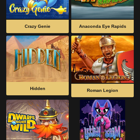
Bonus Royalcasino: turnee, rotiri gratuite și cashback
Mai multe șanse: turnee și cashback
Cum să obții și să folosești coduri promoționale
Crazy Genie
Anaconda Eye Rapids
Royalcasino
Cum să folosești și să profiți la maximum de codurile
promoționale
Aplicația mobilă Royalcasino: joacă pe Android, iOS și
alte dispozitive
Cum să descarci aplicația pe dispozitivul tău
Alătură-te Royalcasino ca VIP: primește recompense
Hidden
Roman Legion
speciale
Părți importante ale programului VIP
Securitatea Royalcasino: plăți sigure și protecție pentru
jucători
Măsuri de siguranță pentru jucători: sănătatea și
siguranța jucătorilor sunt prioritatea noastră principală