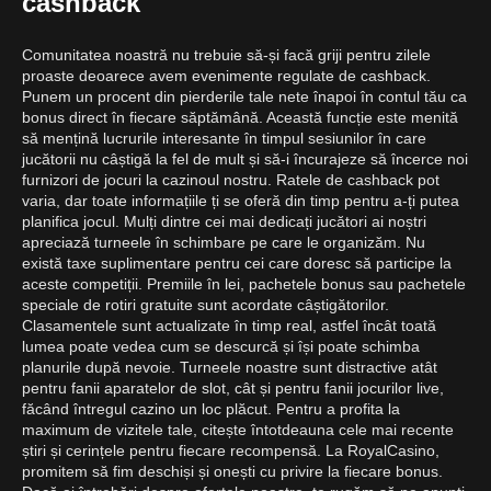
cashback
Comunitatea noastră nu trebuie să-și facă griji pentru zilele
proaste deoarece avem evenimente regulate de cashback.
Punem un procent din pierderile tale nete înapoi în contul tău ca
bonus direct în fiecare săptămână. Această funcție este menită
să mențină lucrurile interesante în timpul sesiunilor în care
jucătorii nu câștigă la fel de mult și să-i încurajeze să încerce noi
furnizori de jocuri la cazinoul nostru. Ratele de cashback pot
varia, dar toate informațiile ți se oferă din timp pentru a-ți putea
planifica jocul. Mulți dintre cei mai dedicați jucători ai noștri
apreciază turneele în schimbare pe care le organizăm. Nu
există taxe suplimentare pentru cei care doresc să participe la
aceste competiții. Premiile în lei, pachetele bonus sau pachetele
speciale de rotiri gratuite sunt acordate câștigătorilor.
Clasamentele sunt actualizate în timp real, astfel încât toată
lumea poate vedea cum se descurcă și își poate schimba
planurile după nevoie. Turneele noastre sunt distractive atât
pentru fanii aparatelor de slot, cât și pentru fanii jocurilor live,
făcând întregul cazino un loc plăcut. Pentru a profita la
maximum de vizitele tale, citește întotdeauna cele mai recente
știri și cerințele pentru fiecare recompensă. La RoyalCasino,
promitem să fim deschiși și onești cu privire la fiecare bonus.