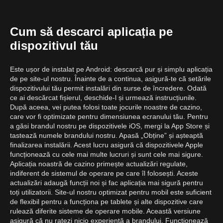
Cum să descarci aplicația pe
dispozitivul tău
Este ușor de instalat pe Android: descarcă pur și simplu aplicația
de pe site-ul nostru. Înainte de a continua, asigură-te că setările
dispozitivului tău permit instalări din surse de încredere. Odată
ce ai descărcat fișierul, deschide-l și urmează instrucțiunile.
După aceea, vei putea folosi toate jocurile noastre de cazino,
care vor fi optimizate pentru dimensiunea ecranului tău. Pentru
a găsi brandul nostru pe dispozitivele iOS, mergi la App Store și
tastează numele brandului nostru. Apasă „Obține” și așteaptă
finalizarea instalării. Acest lucru asigură că dispozitivele Apple
funcționează cu cele mai multe lucruri și sunt cele mai sigure.
Aplicația noastră de cazino primește actualizări regulate,
indiferent de sistemul de operare pe care îl folosești. Aceste
actualizări adaugă funcții noi și fac aplicația mai sigură pentru
toți utilizatorii. Site-ul nostru optimizat pentru mobil este suficient
de flexibil pentru a funcționa pe tablete și alte dispozitive care
rulează diferite sisteme de operare mobile. Această versiune
asigură că nu ratezi nicio experiență a brandului. Funcționează