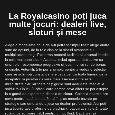
La Royalcasino poți juca
multe jocuri: dealeri live,
sloturi și mese
Alege o modalitate nouă de a-ți petrece timpul liber: alege dintre
sute de opțiuni, de la role clasice la sloturi avansate cu
multiplicatori uriași. Platforma noastră facilitează accesul imediat
la cele mai bune jocuri. Acestea includ aparate distractive cu
cinci role, recompense progresive și jocuri noi cu runde bonus
originale. Autentifică-te pur și simplu pentru a vedea o selecție
care se schimbă constant și are ceva pentru toată lumea, de la
începători la jucători cu mize mari. Fiecare rotire este
înregistrată clar, iar toate câștigurile sunt adăugate imediat la
soldul tău în lei. Jucătorii care doresc ceva diferit se pot aștepta
la o gamă de experiențe dincolo de sloturi. Colecția noastră are
ceva pentru toată lumea, fie că îți plac mesele bazate pe
strategie sau emoția de a juca cu dealeri profesioniști. Aici poți
juca tipurile tale preferate de blackjack, baccarat și ruletă, toate
rulând pe software fiabil pentru un joc fluid. Dacă vrei să