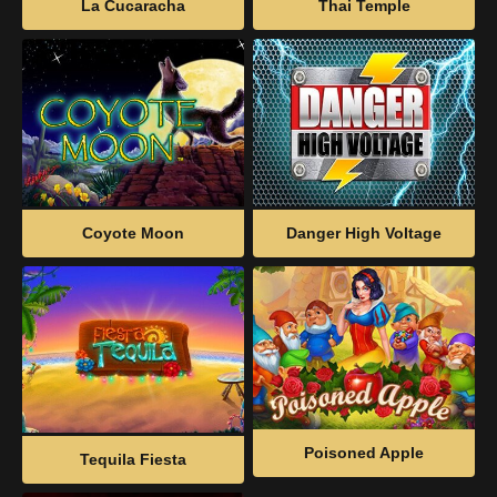
La Cucaracha
Thai Temple
Coyote Moon
Danger High Voltage
Poisoned Apple
Tequila Fiesta