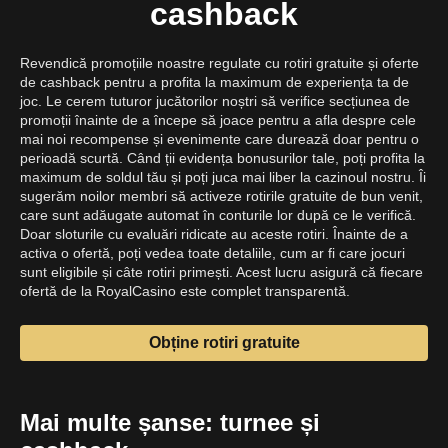
cashback
Revendică promoțiile noastre regulate cu rotiri gratuite și oferte
de cashback pentru a profita la maximum de experiența ta de
joc. Le cerem tuturor jucătorilor noștri să verifice secțiunea de
promoții înainte de a începe să joace pentru a afla despre cele
mai noi recompense și evenimente care durează doar pentru o
perioadă scurtă. Când ții evidența bonusurilor tale, poți profita la
maximum de soldul tău și poți juca mai liber la cazinoul nostru. Îi
sugerăm noilor membri să activeze rotirile gratuite de bun venit,
care sunt adăugate automat în conturile lor după ce le verifică.
Doar sloturile cu evaluări ridicate au aceste rotiri. Înainte de a
activa o ofertă, poți vedea toate detaliile, cum ar fi care jocuri
sunt eligibile și câte rotiri primești. Acest lucru asigură că fiecare
ofertă de la RoyalCasino este complet transparentă.
Obține rotiri gratuite
Mai multe șanse: turnee și