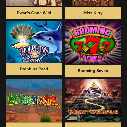
Politica de joc responsabil Royalcasino: vârstă minimă
Dwarfs Gone Wild
Vegetable Wars
18 ani, limite și control al riscului
Politica privind vârsta și ajutorul continuu
Opțiunile de depunere și timpii de plată ai Royalcasino
O privire asupra soluțiilor de plată
Dolphins Pearl
Booming Seven