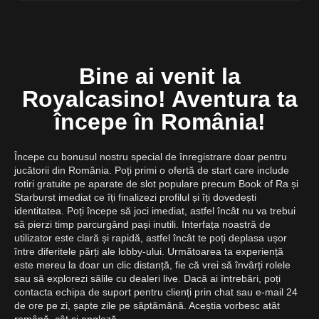
Bine ai venit la
Royalcasino! Aventura ta
începe în România!
Începe cu bonusul nostru special de înregistrare doar pentru
jucătorii din România. Poți primi o ofertă de start care include
rotiri gratuite pe aparate de slot populare precum Book of Ra și
Starburst imediat ce îți finalizezi profilul și îți dovedești
identitatea. Poți începe să joci imediat, astfel încât nu va trebui
să pierzi timp parcurgând pași inutili. Interfața noastră de
utilizator este clară și rapidă, astfel încât te poți deplasa ușor
între diferitele părți ale lobby-ului. Următoarea ta experiență
este mereu la doar un clic distanță, fie că vrei să învârți rolele
sau să explorezi sălile cu dealeri live. Dacă ai întrebări, poți
contacta echipa de suport pentru clienți prin chat sau e-mail 24
de ore pe zi, șapte zile pe săptămână. Aceștia vorbesc atât